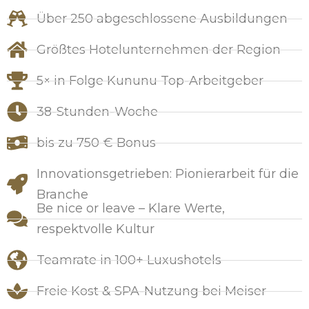
Über 250 abgeschlossene Ausbildungen
Größtes Hotelunternehmen der Region
5× in Folge Kununu Top-Arbeitgeber
38-Stunden-Woche
bis zu 750 € Bonus
Innovationsgetrieben: Pionierarbeit für die
Branche
Be nice or leave – Klare Werte,
respektvolle Kultur
Teamrate in 100+ Luxushotels​
Freie Kost & SPA-Nutzung bei Meiser​