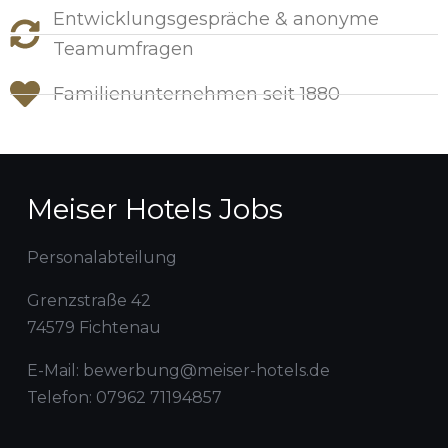
Entwicklungsgespräche & anonyme
Teamumfragen
Familienunternehmen seit 1880​
Meiser Hotels Jobs
Personalabteilung
Grenzstraße 42
74579 Fichtenau
E-Mail: bewerbung@meiser-hotels.de
Telefon: 07962 71194857